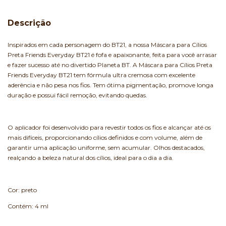
Descrição
Inspirados em cada personagem do BT21, a nossa Máscara para Cílios
Preta Friends Everyday BT21 é fofa e apaixonante, feita para você arrasar
e fazer sucesso até no divertido Planeta BT. A Máscara para Cílios Preta
Friends Everyday BT21 tem fórmula ultra cremosa com excelente
aderência e não pesa nos fios. Tem ótima pigmentação, promove longa
duração e possui fácil remoção, evitando quedas.
O aplicador foi desenvolvido para revestir todos os fios e alcançar até os
mais difíceis, proporcionando cílios definidos e com volume, além de
garantir uma aplicação uniforme, sem acumular. Olhos destacados,
realçando a beleza natural dos cílios, ideal para o dia a dia.
Cor: preto
Contém: 4 ml