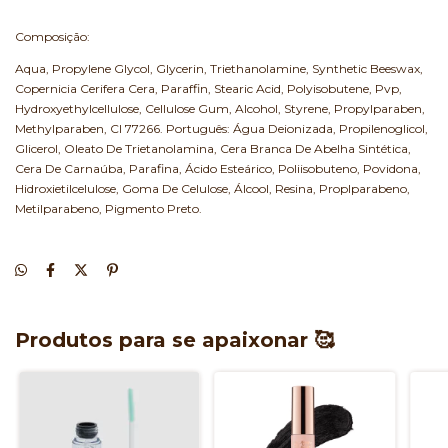
Composição:
Aqua, Propylene Glycol, Glycerin, Triethanolamine, Synthetic Beeswax,
Copernicia Cerifera Cera, Paraffin, Stearic Acid, Polyisobutene, Pvp,
Hydroxyethylcellulose, Cellulose Gum, Alcohol, Styrene, Propylparaben,
Methylparaben, CI 77266. Português: Água Deionizada, Propilenoglicol,
Glicerol, Oleato De Trietanolamina, Cera Branca De Abelha Sintética,
Cera De Carnaúba, Parafina, Ácido Esteárico, Poliisobuteno, Povidona,
Hidroxietilcelulose, Goma De Celulose, Álcool, Resina, Proplparabeno,
Metilparabeno, Pigmento Preto.
Produtos para se apaixonar 🥰