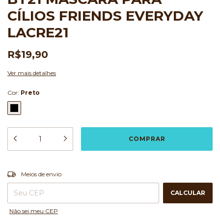
CÍLIOS FRIENDS EVERYDAY
LACRE21
R$19,90
Ver mais detalhes
Cor:
Preto
ALTERAR CEP
Entregas para o CEP:
Meios de envio
CALCULAR
Não sei meu CEP