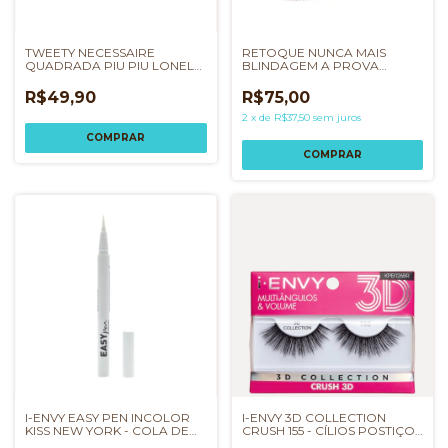
TWEETY NECESSAIRE
RETOQUE NUNCA MAIS
QUADRADA PIU PIU LONELY
BLINDAGEM A PROVA
TUNES MISS FRANDY
D'ÁGUA RUBY KISSES
R$49,90
R$75,00
2
x
de
R$37,50
sem juros
I-ENVY EASY PEN INCOLOR
I-ENVY 3D COLLECTION
KISS NEW YORK - COLA DE
CRUSH 155 - CÍLIOS POSTIÇOS
CÍLIOS EM CANETA
KISS NEW YORK