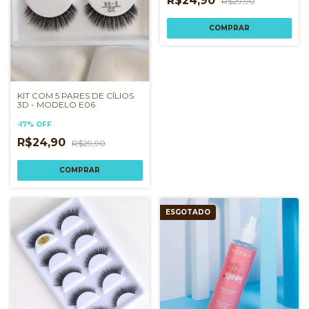
R$24,90
R$29,90
KIT COM 5 PARES DE CÍLIOS
3D - MODELO E06
-
17
%
OFF
R$24,90
R$29,90
ESGOTADO