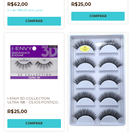
R$62,00
R$25,00
2
x
de
R$31,00
sem juros
COMPRAR
I-ENVY 3D COLLECTION
ULTRA 158 - CÍLIOS POSTIÇOS
KISS NEW YORK
R$25,00