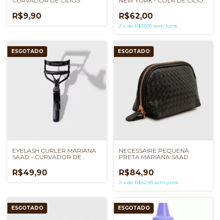
CURVADOR DE CÍLIOS
NEW YORK - COLA DE CÍLIOS
EM CANETA
R$9,90
R$62,00
2
x
de
R$31,00
sem juros
ESGOTADO
ESGOTADO
EYELASH CURLER MARIANA
NECESSAIRE PEQUENA
SAAD - CURVADOR DE
PRETA MARIANA SAAD
CÍLIOS
R$49,90
R$84,90
2
x
de
R$42,45
sem juros
ESGOTADO
ESGOTADO