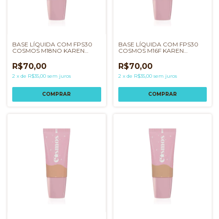
BASE LÍQUIDA COM FPS30
BASE LÍQUIDA COM FPS30
COSMOS M18NO KAREN
COSMOS M16F KAREN
BACHINI
BACHINI
R$70,00
R$70,00
2
x
de
R$35,00
sem juros
2
x
de
R$35,00
sem juros