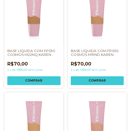
BASE LÍQUIDA COM FPS30
BASE LÍQUIDA COM FPS30
COSMOS M22NQ KAREN
COSMOS M19ND KAREN
BACHINI
BACHINI
R$70,00
R$70,00
2
x
de
R$35,00
sem juros
2
x
de
R$35,00
sem juros