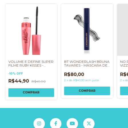
VOLUME E DEFINE SUPER
BT WONDERLASH BRUNA
NO 
FILME RUBY KISSES -
TAVARES - MÁSCARA DE
VIZ
MÁSCARA DE CÍLIOS
CÍLIOS
CÍLI
-
10
%
OFF
R$80,00
R$
R$44,90
2
x
de
R$40,00
sem juros
2
x
d
R$49,90
COMPRAR
COMPRAR