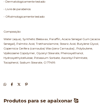
- Dermatologicamente testado
- Livre de parabenos
- Oftalmologicamente testado
Composição:
Water (aqua), Synthetic Beeswax, Paraffin, Acacia Senegal Gum [acacia
Senegal], Palmitic Acid, Triethanolamine, Stearic Acid, Butylene Glycol,
Copernicia Cerifera (carnauba) Wax [cera Carnauba] , Polybutene,
Vp/eicosene Copolymer, Glyceryl Stearate, Phenoxyethanol,
Hydroxyethylcellulose, Potassium Sorbate, Ascorbyl Palmitate,
Tocopherol, Sodium Stearate, CI 77499.
Produtos para se apaixonar 🥰