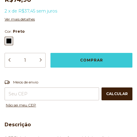
2
x
de
R$37,45
sem juros
Ver mais detalhes
Cor:
Preto
ALTERAR CEP
Entregas para o CEP:
Meios de envio
CALCULAR
Não sei meu CEP
Descrição