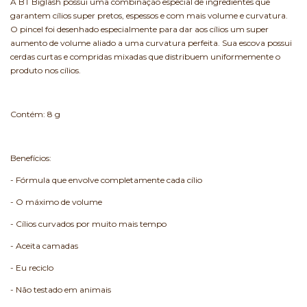
A BT Biglash possui uma combinação especial de ingredientes que
garantem cílios super pretos, espessos e com mais volume e curvatura.
O pincel foi desenhado especialmente para dar aos cílios um super
aumento de volume aliado a uma curvatura perfeita. Sua escova possui
cerdas curtas e compridas mixadas que distribuem uniformemente o
produto nos cílios.
Contém: 8 g
Benefícios:
- Fórmula que envolve completamente cada cílio
- O máximo de volume
- Cílios curvados por muito mais tempo
- Aceita camadas
- Eu reciclo
- Não testado em animais